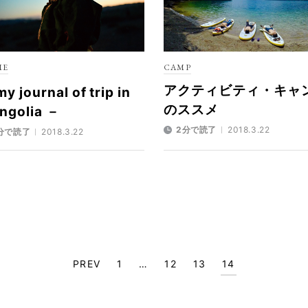
ME
CAMP
アクティビティ・キャ
y journal of trip in
のススメ
ngolia －
2分で読了
2018.3.22
分で読了
2018.3.22
PREV
1
…
12
13
14