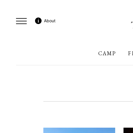
About
CAMP
F