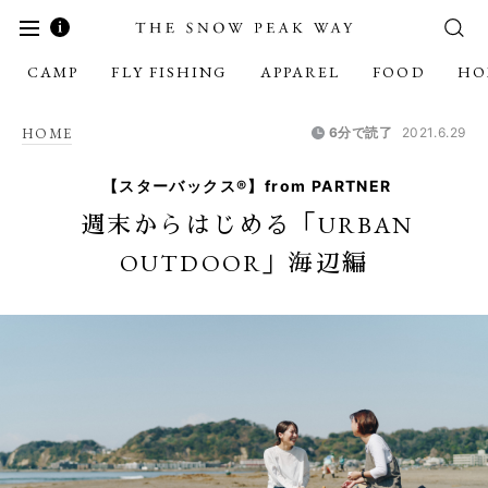
CAMP
FLY FISHING
APPAREL
FOOD
HO
HOME
6分で読了
2021.6.29
【スターバックス®】from PARTNER
週末からはじめる「URBAN
OUTDOOR」海辺編