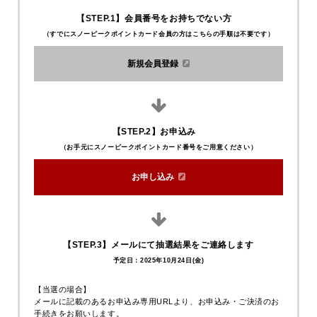
1日目
ん）
上南摩そば竜がいのみなさま
日光珈琲ROKUのみなさま
収穫から食べるまで。香り豊かな「鹿沼そば」を余す
【STEP.1】会員番号をお持ちでない方
虫よけスプレー等（キャンプ場のため蚊やブヨがおります）
上南摩地区のそば粉や農産物を活かした
スノーピーク鹿沼に併設された「日光珈
ところなくお楽しみください。
（すでにスノーピークポイントカード会員の方はこちらの手順は不要です）
味を提供する蕎麦屋です。地域イベント
琲ROKU」。
・そば収穫体験～脱穀体験～そば打ち体験
出店では行列のできる人気店です。
里山の風景を眺めながら、自家焙煎のス
17:30
入浴｜Snow Peak KANUMA Campfield & Spa 温浴施設
本ツアーではそば打ち体験と夕食をご担
ペシャリティコーヒーやクラフトバーガ
新規会員登録
当いただきます。
ーを味わえます。
18:30
夕食｜「竜がい」にて自らの手で打った蕎麦を天ぷらと
本ツアーでは朝食でイベント限定パニー
合わせていただきます。
ニセットを提供いただきます。
20:30
焚火ラウンジ
22:00
消灯・就寝
【STEP.2】お申込み
（お手元にスノーピークポイントカード番号をご用意ください）
localtourism@snowpeak.co.jp
06:30
起床
お申し込み
07:30
朝食｜イベント限定パニーニセットをいただきます。
08:30
テント撤収、自由時間
2日目
09:30
麻守つくりワークショップ
古来より邪気を払う力があるとされてきた「麻」と伝
【STEP.3】メールにて抽選結果をご連絡します
統の組子を使ったアクセサリーを製作します。
Snow Peak 鹿沼 キャンプフィール
予定日：2025年10月24日(金)
11:00
閉会式・記念撮影、終了後は解散となります。
ド
桝田・久保
【当選の場合】
メールに記載のあるお申込み専用URLより、お申込み・ご決済のお
Snow Peak 鹿沼の愉快で明るいスタッフ
手続きをお願いします。
が皆様が楽しく過ごせるようサポートさ