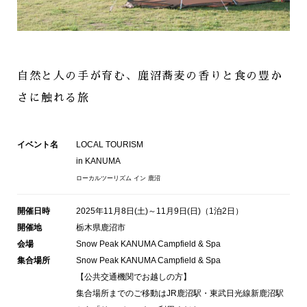
自然と人の手が育む、
鹿沼蕎麦の香りと食の豊か
さに触れる旅
イベント名
LOCAL TOURISM
in KANUMA
ローカルツーリズム イン 鹿沼
開催日時
2025年11月8日(土)～11月9日(日)（1泊2日）
開催地
栃木県鹿沼市
会場
Snow Peak KANUMA Campfield & Spa
集合場所
Snow Peak KANUMA Campfield & Spa
【公共交通機関でお越しの方】
集合場所までのご移動はJR鹿沼駅・東武日光線新鹿沼駅