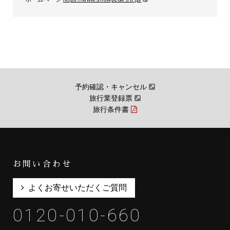
各出発地から集合場所および解散場所から各出発地までの交通費
ツアー行程に含まれていない飲食費
申し込みにはポイントカード会員のご登録が必要です。会員登録をお済み
でないお客様は、新規会員登録を済ませたうえで、お申し込みをお願いい
たします。（ご同行者の方はそれに該当いたしません。）
会員登録はこちら
予約確認・キャンセル
抽選結果は別途メールにて連絡いたします。
ご当選されたお客様には、当選案内メールにご予約専用URLが記載されて
旅行業登録票
いますので、こちらよりお申込み・お支払いのお手続きをお願いします。
旅行条件書
キャンセルが出た場合には繰上当選を行わせて頂きます。繰上当選の方法
につきましては、事前に落選メールにて繰上番号を割り振っておりますの
で、そちらの番号をもとに順番に選出いたします。繰上当選者への連絡
は、イベント開催の2週間前の連絡を予定しております。繰上当選者のみ
のご連絡とさせていただきますのであらかじめご了承ください。
お問い合わせ
よくお寄せいただくご質問
参加者に変更がある場合は、Snow Peak KANUMA Campfield & Spaまた
はSnow Peak イベント受付窓口へメールにてご連絡くださいますようお
願い致します。情報が錯綜する場合がございますので、店頭でスタッフへ
0120-010-660
の直接の依頼等はご遠慮いただきますようお願い致します。
localtourism@snowpeak.co.jp