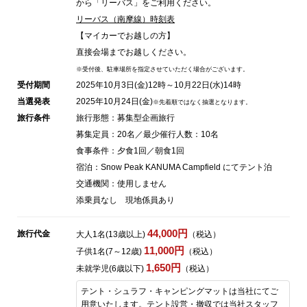
から「リーバス」をご利用ください。
リーバス（南摩線）時刻表
【マイカーでお越しの方】
直接会場までお越しください。
※受付後、駐車場所を指定させていただく場合がございます。
受付期間
2025年10月3日(金)12時～10月22日(水)14時
当選発表
2025年10月24日(金)
※先着順ではなく抽選となります。
旅行条件
旅行形態：募集型企画旅行
募集定員：20名／最少催行人数：10名
食事条件：夕食1回／朝食1回
宿泊：Snow Peak KANUMA Campfield にてテント泊
交通機関：使用しません
添乗員なし 現地係員あり
44,000円
旅行代金
大人1名(13歳以上)
（税込）
11,000円
子供1名(7～12歳)
（税込）
1,650円
未就学児(6歳以下)
（税込）
テント・シュラフ・キャンピングマットは当社にてご
用意いたします。テント設営・撤収では当社スタッフ