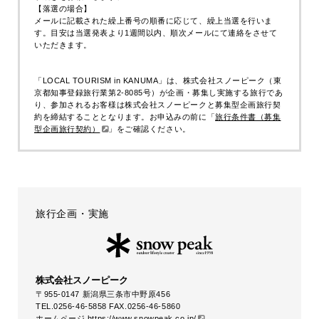
【落選の場合】
せていただきます。
メールに記載された繰上番号の順番に応じて、繰上当選を行いま
す。目安は当選発表より1週間以内、順次メールにて連絡をさせて
いただきます。
「LOCAL TOURISM in KANUMA」は、株式会社スノーピーク（東
京都知事登録旅行業第2-8085号）が企画・募集し実施する旅行であ
り、参加されるお客様は株式会社スノーピークと募集型企画旅行契
約を締結することとなります。お申込みの前に「
旅行条件書（募集
型企画旅行契約）
」をご確認ください。
Snow Peak KANUMA Campfield & Spa
集合から解散まで食費（2食分）
旅行企画・実施
会場使用料
キャンプアイテムレンタル費用
ワークショップ体験費用
施設見学および案内費用
Snow Peak KANUMA Campfield & Spa温浴施設利用料
株式会社スノーピーク
〒955-0147 新潟県三条市中野原456
TEL.0256-46-5858 FAX.0256-46-5860
ホームページ
https://www.snowpeak.co.jp/