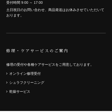
お名前間違いや内容食い違い防止の為、メールのみの受付とさせていただ
受付時間 9:00 ～ 17:00
きます。
他の参加者の迷惑になる行為を禁止致します。
土日祝日のお問い合わせ、商品発送はお休みさせていただいて
天候等条件によりスケジュールを変更する場合があります。予めご了承く
おります。
ださい。
未成年者・車を運転する方の飲酒は法律で禁止されています。また、飲酒
運転は同乗者も含め法律違反となります。絶対におやめください。
物販、販促行為、また他社製品のアピールや、目立つ行為を禁止致しま
す。これらの行為を見つけた場合、主催者の判断により撤去、または退場
頂く場合がございます。
イベント中会場内で、スタッフの指示に従っていただけない方、泥酔する
など、他のお客様に迷惑がかかる行為を行う方、その他は主催者判断によ
修理・ケアサービスのご案内
り逸脱行為があった際には、退場頂く場合や以降のイベント参加をお断り
する場合がございます。
お子様をお連れのお客様は、お子様の会場内での安全管理にご配慮頂きま
修理の受付や各種ケアサービスをご用意しております。
すようお願い致します。
オンライン修理受付
シュラフクリーニング
ローカルツーリズムによく寄せられるご質問
乾燥サービス