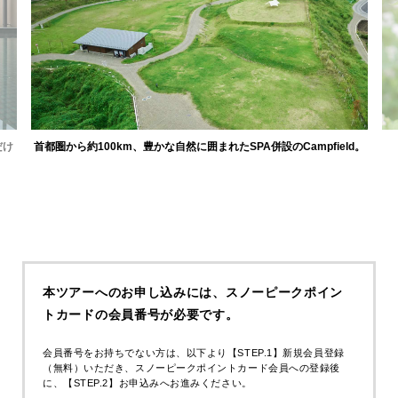
だけ
首都圏から約100km、豊かな自然に囲まれたSPA併設のCampfield。
11:30
テント持参をご希望の方は、
11:30 までに
ご入場くださ
い。
受付後からテント設営が可能です。設営完了後は、集
本ツアーへのお申し込みには、
スノーピークポイン
合時間までごゆっくりとお過ごしください。
着替え（汚れても良い靴や動きやすい服装、フリース等の気温の変化に対
トカードの会員番号が必要です。
応できる防寒着）
13:30
集合｜Snow Peak KANUMA Campfield & Spa
帽子、レインウェア、防水機能の靴（長靴や防水靴など）
※公共交通機関でお越しの方は、各自で移動手段のご
タオル（泥など汚れを拭くタオル等をご準備ください）
手配をお願いします。
会員番号をお持ちでない方は、以下より【STEP.1】新規会員登録
ハブラシ・ご入浴セット（シャンプー等）
（無料）いただき、
スノーピークポイントカード会員への登録後
14:00
開会式
ヘッドライト等の灯り（テント内照明、夜間移動時に便利です）
に、【STEP.2】お申込みへお進みください。
枕（必要な方のみご用意ください、レンタルシュラフに枕は付属しませ
14:30
鹿沼そばワークショップ