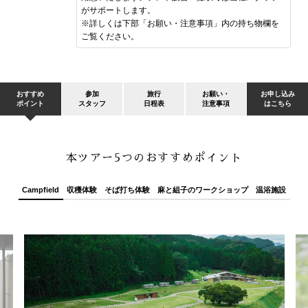
がサポートします。
※詳しくは下部「お願い・注意事項」内の持ち物欄を
ご覧ください。
おすすめ
参加
旅行
お願い・
お申し込み
ポイント
スタッフ
日程表
注意事項
はこちら
本ツアー5つのおすすめポイント
Campfield
収穫体験
そば打ち体験
麻と組子のワークショップ
温浴施設