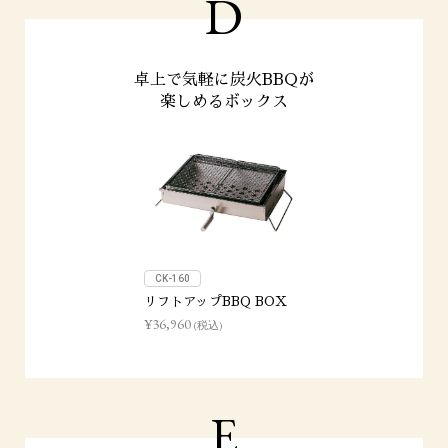
D
卓上で気軽に炭火BBQが
楽しめるボックス
CK-160
リフトアップBBQ BOX
¥36,960
(税込)
E