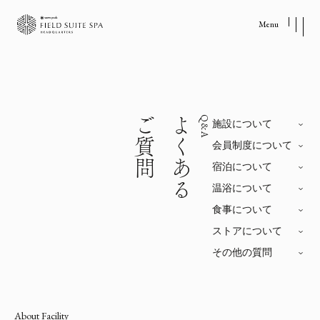
Menu
温浴
お知らせ
アクセス
食事
ご質問
よくある
Q&A
コンセプト
施設について
宿泊
会員制度について
ストア
過ごし方
宿泊について
フロアマップ
温浴について
食事について
ご利用ガイド
利用規約
宿泊約款
よくあるご質問
ストアについて
個人情報保護方針
コーポレートサイト
その他の質問
スノーピーク HEADQUARTERS
キャンプフィールド併設
About Facility
〒955-0147 新潟県三条市中野原456-1