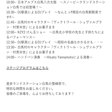
10:00~ 日本アルプス白馬八方太鼓 ～スノーピークランドステーシ
ョン白馬では初登場！～
10:30~ DJ駅長によるDJプレイ ～なんとっ‼現役の白馬駅駅長で
す‼～
11:45~ 白馬村のキャラクター「ヴィクトワール・シュヴァルブラ
ン・村男Ⅲ世」によるお菓子まき
12:00~ K2Y2 けん玉ショー ～白馬北小学校の先生と子供たちによ
るパフォーマンス～
12:30~ DJ駅長によるDJプレイ ～昭和の名曲もかかるかも・・～
⁡13:30~ 白馬村のキャラクター「ヴィクトワール・シュヴァルブラ
ン・村男Ⅲ世」によるお菓子まき
14:00~ ハンドパン演奏 ～Hisato Yamamotoによる演奏～
ステージプログラムはこちら
是非ランドステーション白馬の雪峰祭で、
特別な時間をお楽しみください。
皆様のご来場を、心よりお待ちしております！