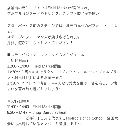
店舗前の芝生エリアではField Marketが開催され、
信州生まれのフードやドリンク、クラフト製品が勢揃い！
スターバックス前のステージでは、地元白馬村のパフォーマーによ
る、
ステージパフォーマンスが繰り広げられます。
是非、遊びにいらっしゃってください！
■ステージパフォーマンスタイムスケジュール
＊6月6日㈯＊
11:00～14:00 Field Market開催
13:30〜 白馬村のキャラクター「ヴィクトワール・シュヴァルブラ
ン・村男Ⅲ世」によるお菓子まき
17:30〜 ハンドパン演奏 ～みんなで焚火を囲み、音を感じ、心地
よい夕暮れ時を過ごしましょう～
＊6月7日㈰＊
11:00～14:00 Field Market開催
9:30〜 MHS Hiphop Dance School
～ご存知！白馬を代表するHiphop Dance School！全国大
会にも出場しているメンバーも参加します～