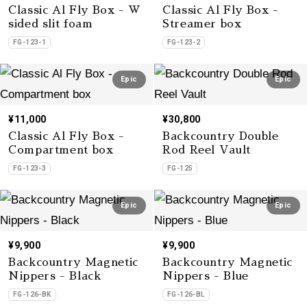
Classic Al Fly Box - W
Classic Al Fly Box -
sided slit foam
Streamer box
FG-123-1
FG-123-2
Epic
Epic
¥11,000
¥30,800
Classic Al Fly Box -
Backcountry Double
Compartment box
Rod Reel Vault
FG-123-3
FG-125
Epic
Epic
¥9,900
¥9,900
Backcountry Magnetic
Backcountry Magnetic
Nippers - Black
Nippers - Blue
FG-126-BK
FG-126-BL