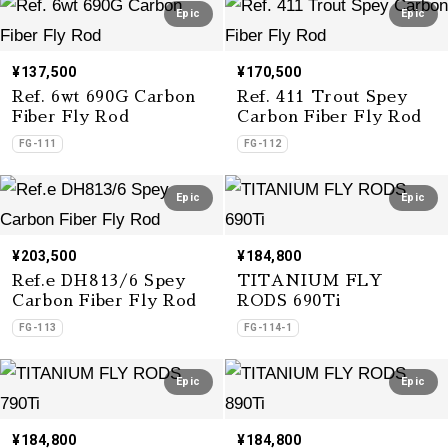
Epic
Epic
¥137,500
¥170,500
Ref. 6wt 690G Carbon
Ref. 411 Trout Spey
Fiber Fly Rod
Carbon Fiber Fly Rod
FG-111
FG-112
Epic
Epic
¥203,500
¥184,800
Ref.e DH813/6 Spey
TITANIUM FLY
Carbon Fiber Fly Rod
RODS 690Ti
FG-113
FG-114-1
Epic
Epic
¥184,800
¥184,800