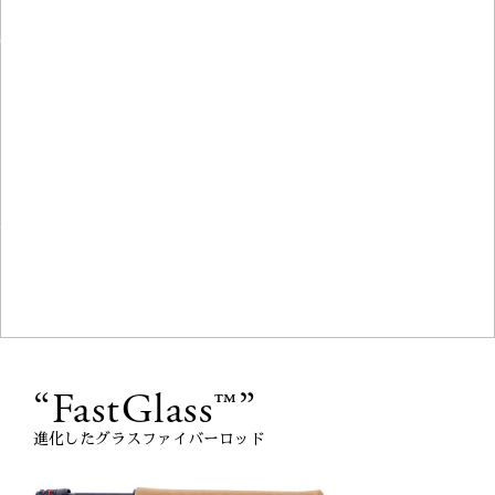
ロセスにある。特に、グラスファ
tron® S-2 Glassを採用
を超える性能を実現。さらに、グラ
に強く、魚やティペットに優しい
はキャスティングの楽しさや感覚を
り、使いやすさとフィーリングの
要素が組み合わさることで、高品
として広く認識されている。
“FastGlass™”
進化したグラスファイバーロッド