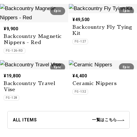
Epic
Epic
¥49,500
Backcountry Fly Tying
¥9,900
Kit
Backcountry Magnetic
FG-127
Nippers - Red
FG-126-RD
Epic
Epic
¥19,800
¥4,400
Backcountry Travel
Ceramic Nippers
Vise
FG-132
FG-128
ALL ITEMS
一覧はこちら