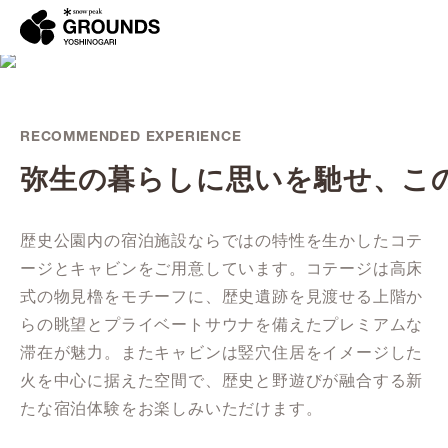
RECOMMENDED EXPERIENCE
弥生の暮らしに思いを馳せ、
こ
歴史公園内の宿泊施設ならではの特性を生かしたコテ
ージとキャビンをご用意しています。コテージは高床
式の物見櫓をモチーフに、歴史遺跡を見渡せる上階か
らの眺望とプライベートサウナを備えたプレミアムな
滞在が魅力。またキャビンは竪穴住居をイメージした
火を中心に据えた空間で、歴史と野遊びが融合する新
たな宿泊体験をお楽しみいただけます。