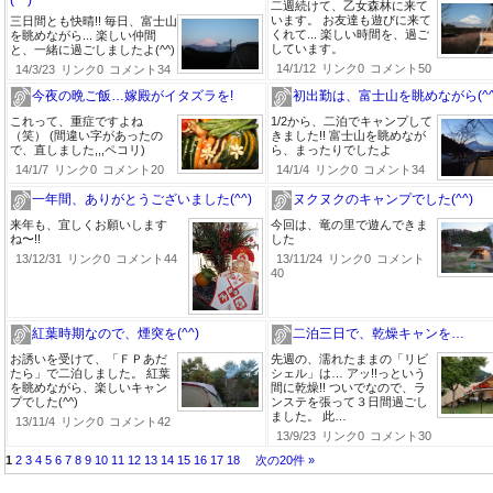
(^^)
二週続けて、乙女森林に来て
います。 お友達も遊びに来て
三日間とも快晴!! 毎日、富士山
くれて... 楽しい時間を、過ご
を眺めながら... 楽しい仲間
しています。
と、一緒に過ごしましたよ(^^)
14/1/12
リンク0
コメント50
14/3/23
リンク0
コメント34
今夜の晩ご飯…嫁殿がイタズラを!
初出勤は、富士山を眺めながら(^^
これって、重症ですよね
1/2から、二泊でキャンプして
（笑） (間違い字があったの
きました!! 富士山を眺めなが
で、直しました,,,ペコリ)
ら、まったりでしたよ
14/1/7
リンク0
コメント20
14/1/4
リンク0
コメント34
一年間、ありがとうございました(^^)
ヌクヌクのキャンプでした(^^)
来年も、宜しくお願いします
今回は、竜の里で遊んできま
ね〜!!
した
13/12/31
リンク0
コメント44
13/11/24
リンク0
コメント
40
紅葉時期なので、煙突を(^^)
二泊三日で、乾燥キャンを…
お誘いを受けて、「ＦＰあだ
先週の、濡れたままの「リビ
たら」で二泊しました。 紅葉
シェル」は… アッ!!っという
を眺めながら、楽しいキャン
間に乾燥!! ついでなので、ラ
プでした(^^)
ンステを張って３日間過ごし
ました。 此…
13/11/4
リンク0
コメント42
13/9/23
リンク0
コメント30
1
2
3
4
5
6
7
8
9
10
11
12
13
14
15
16
17
18
次の20件 »