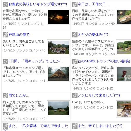
お蕎麦の美味しいキャンプ場です(^^)
今日は、工作の日...
台風が心配なので、一泊でし
日頃、美味しい料理を作って
たが.. 三家族で、楽しいひと時
くれる嫁殿に... こんなものを
を過ごしました(^^)
作ってみました(^^)
14/10/12
リンク1
コメント
14/9/27
リンク0
コメント40
24
戸隠山の麓で‾
オヤジの夏休み(^^)
楽しい３日間を過ごさせても
恒例の「八幡平アスピアキャ
らいました(^^)
ンプ」です。 今年は、お友達
との楽しい4泊5日でした(^^)
14/9/15
リンク6
コメント45
14/8/18
リンク2
コメント50
3日間、「雨キャンプ」でしたが...
昔のSPWストラップの使い道(笑)
「榛名湖オートキャンプ場」
庭のラベンダーが、沢山の花
です。 のんびり、過ごしてき
を咲かせています。 嫁殿が、
ましたよ(^^)
「ラベンダーバンドルズ」を
作ってくれました(^^) 良い香
14/7/23
リンク0
コメント41
りがしますよ…
14/7/2
リンク0
コメント12
雨でしたが...
ノンビリして来ました‾(^^)
約２か月ぶりのキャンプは、
GWは、いつもの所へ。
終始雨でした(笑) でも、帰宅
14/5/5
リンク0
コメント32
して「あ‾‾ 楽しかった!!」って
言葉が(^^)
14/6/29
リンク0
コメント42
また、「乙女森林」で遊んで来ました
また、来てしまいました(^^)