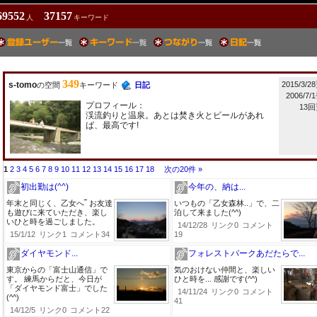
69552
37157
人
キーワード
349
s-tomo
2015/3/
の空間
キーワード
日記
2006/7
プロフィール：
13
渓流釣りと温泉。あとは焚き火とビールがあれ
ば、最高です!
1
2
3
4
5
6
7
8
9
10
11
12
13
14
15
16
17
18
次の20件 »
初出勤は(^^)
今年の、納は...
年末と同じく、乙女へ‾ お友達
いつもの「乙女森林..」で、二
も遊びに来ていただき、楽し
泊して来ました(^^)
いひと時を過ごしました。
14/12/28
リンク0
コメント
15/1/12
リンク1
コメント34
19
ダイヤモンド...
フォレストパークあだたらで...
東京からの「富士山通信」で
気のおけない仲間と、楽しい
す。 練馬からだと、今日が
ひと時を... 感謝です(^^)
「ダイヤモンド富士」でした
14/11/24
リンク0
コメント
(^^)
41
14/12/5
リンク0
コメント22