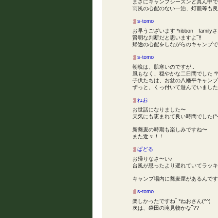
まさにキャンプシーズンど真ん中で
雨風の心配のない一泊、灯籠等も良い
s-tomo
お早うございます *ribbon familyさん
賢明な判断だと思いますよ‾!!
帰途の心配をしながらのキャンプで
s-tomo
朝晩は、肌寒いのですが..
風もなく、穏やかな二日間でした *NC
子供たちは、お盆の八幡平キャンプ以
ずっと、くっ付いて遊んでいましたよ
ねお
お世話になりました〜
天気にも恵まれて良い時間でした(^-
新蕎麦の時期も楽しみですね〜
また近々！！
ぱどる
お帰りなさ〜い♪
台風が思ったより遅れていてラッキ
キャンプ場内に蕎麦屋があるんです
s-tomo
楽しかったですね‾ *ねおさん(^^)
次は、袋田の滝見物かな‾??