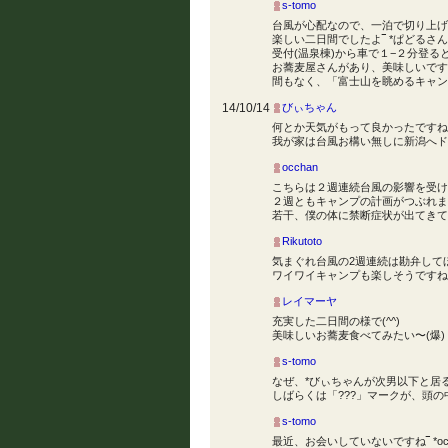
s-tomo
台風が心配なので、一泊で切り上げま
楽しい二日間でしたよ‾ *ぱどるさん(
受付(温泉棟)から車で１−２分登
お蕎麦屋さんがあり、美味しいですよ
間もなく、「富士山を眺めるキャンプ
14/10/14
びぃちゃん
何とか天気がもって良かったですね
我が家は台風お構い無しに新潟へドラ
occhan
こちらは２週連続台風の影響を受け
２週ともキャンプの計画がつぶれました
若干、僕の体に禁断症状が出てきて
Rikutoto
気まぐれ台風の2週連続は勘弁して
ワイワイキャンプも楽しそうですね〜(
レイマーヤ
充実した二日間の様で(^^)
美味しいお蕎麦食べてみたい〜(爆)
s-tomo
なぜ、*びぃちゃんが次男以下と居るの
しばらくは「???」マークが、頭の
s-tomo
最近、お会いしていないですね‾ *occh