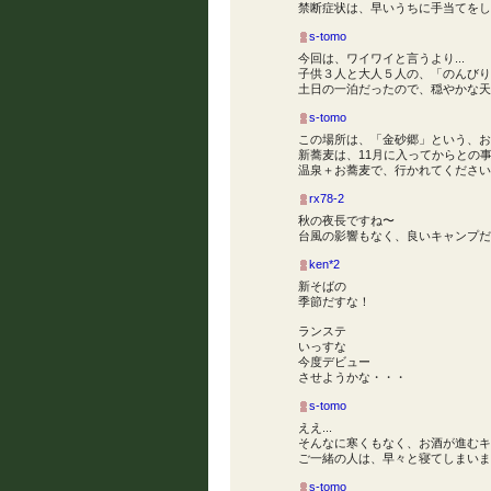
禁断症状は、早いうちに手当てをしな
s-tomo
今回は、ワイワイと言うより...
子供３人と大人５人の、「のんびりキャン」
土日の一泊だったので、穏やかな天気
s-tomo
この場所は、「金砂郷」という、お蕎
新蕎麦は、11月に入ってからとの
温泉＋お蕎麦で、行かれてくださいな
rx78-2
秋の夜長ですね〜
台風の影響もなく、良いキャンプだ
ken*2
新そばの
季節だすな！
ランステ
いっすな
今度デビュー
させようかな・・・
s-tomo
ええ...
そんなに寒くもなく、お酒が進むキ
ご一緒の人は、早々と寝てしまいましたが‾
s-tomo