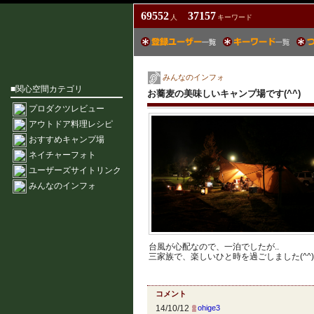
69552
37157
人
キーワード
みんなのインフォ
■関心空間カテゴリ
お蕎麦の美味しいキャンプ場です(^^)
プロダクツレビュー
アウトドア料理レシピ
おすすめキャンプ場
ネイチャーフォト
ユーザーズサイトリンク
みんなのインフォ
台風が心配なので、一泊でしたが..
三家族で、楽しいひと時を過ごしました(^^)
コメント
14/10/12
ohige3