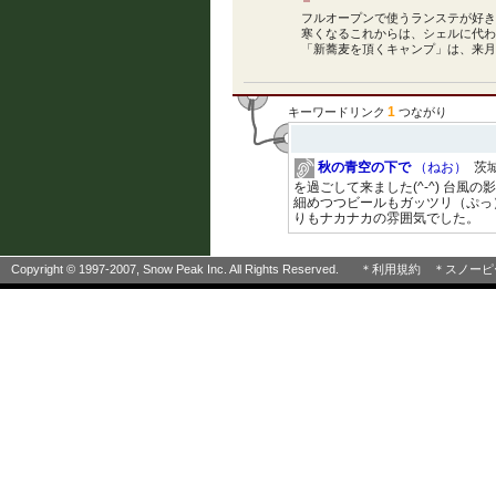
フルオープンで使うランステが好きで
寒くなるこれからは、シェルに代わりま
「新蕎麦を頂くキャンプ」は、来月
1
キーワードリンク
つながり
秋の青空の下で
（ねお）
茨
を過ごして来ました(^-^) 台風
細めつつビールもガッツリ（ぷっ）
りもナカナカの雰囲気でした。
Copyright © 1997-2007, Snow Peak Inc. All Rights Reserved.
＊利用規約
＊スノーピ