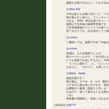
迷惑な台風ですねぇ〜、でも今日は
mitsu.310
今年は皆さん台風に向かって「バカ
我が家も久し振りに、ファミキャンを
それも、SPW・東北以来です (＞＜
場所は下北半島の薬研野営場です。
三沢米国基地のファミリーが来てら
見てるだけでも、ほのぼのしてて楽
s-tomo
二週続いては、迷惑ですね‾ *ohigeさ
s-tomo
茨城は、まだ台風前でしたが...
雨マークだったので、一泊で切り上げまし
いつも此処でお会いする人に、今回
「スノピに憧れて‾」と、 リビシェ
おまけに、「ちびスト」も買ったとか(
ribbon family
迷惑台風です！
我が家は、ＳＰＷ in ＨＱ 断念
ＳＰＷの三条は良いのですが、明日
山間部の一般道（国道５２号）が、
なるので、帰って来れなくなる恐れ
（泣）
再来週の雪峰祭に、気合い入れます
14/10/13
NCYY