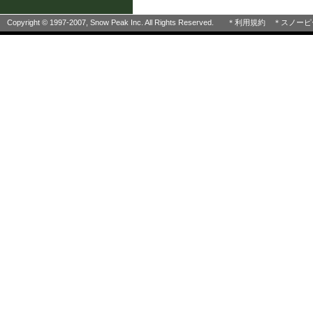
Copyright © 1997-2007, Snow Peak Inc. All Rights Reserved.
＊利用規約
＊スノーピ