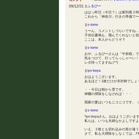
09/12/31
ふるぴー
ははっ昨日（今日？）は家到着２時
これから「神奈川」行きの準備で〜
s-tomo
う〜ん、コメントしづらいですね…
子供伝書鳩も、飛んでくれないと役
ここは、本人からどうぞ !!
s-tomo
おや、ふるぴーさんは「午前様」で
気をつけて、行ってらっしゃ〜い！
レポ待ってますね (^^)
iyo-boya
おはようございます。
あるほど！1枚だけが非対称でしょ
・・今日は朝から雪です。
神棚の掃除をしなければ・・・
我家の妻はいつもニコニコです。（
s-tomo
*iyo-boyaさん、おはようございま
私らは、いつも夫婦なかよしですよ
いえ、３枚とも切れ込みの形が違う
さて、私も大掃除をしなくては…ｱﾀﾌﾀ､