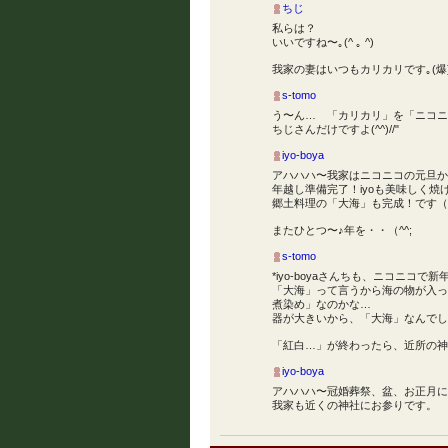
ちじ
私らは？
いいですね〜｡(^ ｡ ^)
我家の妻はいつもカリカリです｡(爆
s-tomo
う〜ん… 「カリカリ」を「ニコニ
ちじさんだけですよ(^^)//"
iyo-boya
アハハハ〜我家はニコニコの元旦か
年越し準備完了！iyoも美味しく焼
郷土料理の「大海」も完成！です（
またひとつ〜♪年を・・（^^;
s-tomo
*iyo-boyaさんちも、ニコニコで
「大海」って言うから海の物が入っ
煮染め」なのかな…
器が大きいから、「大海」なんでしよう
「紅白…」が終わったら、近所の神
iyo-boya
アハハハ〜冠婚葬祭、盆、お正月に
我家も近くの神社にお参りです。