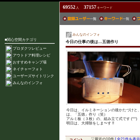
69552
37157
人
キーワード
みんなのインフォ
■関心空間カテゴリ
今日の仕事の後は…五徳作り
プロダクツレビュー
アウトドア料理レシピ
おすすめキャンプ場
ネイチャーフォト
ユーザーズサイトリンク
みんなのインフォ
今日は、イルミネーションの後かたづけと
は、「五徳」作り（笑）
アルミ板（３枚）の、組み立て式です (^^)
明日は、大掃除をしま〜す !!
▽最近の10件
[ 全21件を表示 
コメント