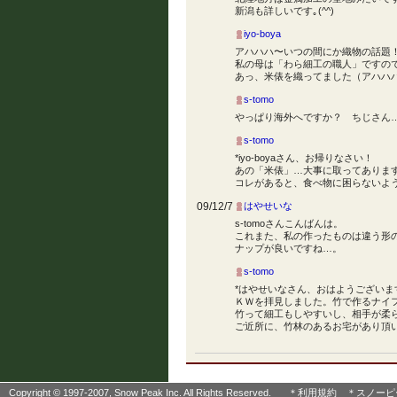
新潟も詳しいです｡(^^)
iyo-boya
アハハハ〜いつの間にか織物の話題
私の母は「わら細工の職人」ですの
あっ、米俵を織ってました（アハハ
s-tomo
やっぱり海外へですか？ ちじさん
s-tomo
*iyo-boyaさん、お帰りなさい！
あの「米俵」…大事に取ってありますよ 
コレがあると、食べ物に困らないよ
09/12/7
はやせいな
s-tomoさんこんばんは。
これまた、私の作ったものは違う形
ナップが良いですね…。
s-tomo
*はやせいなさん、おはようございま
ＫＷを拝見しました。竹で作るナイ
竹って細工もしやすいし、相手が柔
ご近所に、竹林のあるお宅があり頂いてい
Copyright © 1997-2007, Snow Peak Inc. All Rights Reserved.
＊利用規約
＊スノーピ