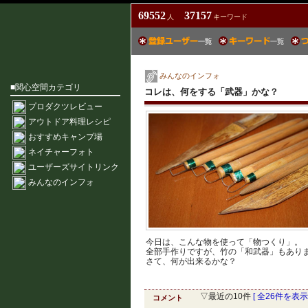
69552
37157
人
キーワード
みんなのインフォ
■関心空間カテゴリ
コレは、何をする「武器」かな？
プロダクツレビュー
アウトドア料理レシピ
おすすめキャンプ場
ネイチャーフォト
ユーザーズサイトリンク
みんなのインフォ
今日は、こんな物を使って「物つくり」。
全部手作りですが、竹の「和武器」もあり
さて、何が出来るかな？
▽最近の10件
[ 全26件を表示 
コメント