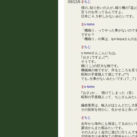
09/12/6
ちじ
僕の､知り合いの人が､織り機の｢筬｣(
言うのを作ってるんですよ｡
日本に４,５軒しかないみたいです｡
s-tomo
「機織り」ってやった事がないので
ですか？
「機織り」の事は、iyo-boyaさ
ちじ
s-tomoさんこんにちは｡
｢おさ｣ですよ｡(^^;
そうです｡
櫛(くし)の巨大な物です｡
機械織の物ですが、作るところを見
昭和の手業職人て感じです｡(^^)
でも､仕事がないみたいです｡(Ｔ_Ｔ)
s-tomo
｢おさ｣か… 惚けてしまった（笑）
昭和の手業職人って、ちじさんみた
繊維業界は、輸入がほとんどだし大
その技術を何かに、生かせると良いのです
ちじ
去年から海外にも発送してるみたいです
夏頃からまた暇みたいです｡
その人がよく金沢に遊びに行くんです
北陸地方は金属加工の聖地みたいです