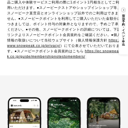
品ご購入や体験サービスご利用の際に1ポイント1円相当としてご利
用いただけます。●スノーピークストアやショップインショップ等、
スノーピーク直営店とオンラインショップ以外でのご利用はできま
宿
せん。●スノーピークポイントを利用してご購入いただいた金額分に
泊
予
つきましては、ポイント付与の対象外となりますので、予めご了承
約
・
ください。●その他、スノーピークポイントの詳細については、下記
イ
ベ
リンクよりスノーピークポイント会員規約をご確認ください。●個人
ン
ト
情報の取扱いについて当社ウェブサイト（個人情報保護方針
https://
申
込
www.snowpeak.co.jp/privacy/
）にて公表させていただいておりま
す。●スノーピークポイント会員規約はこちら
https://ec.snowpea
k.co.jp/guide/membershipnotestomembers/